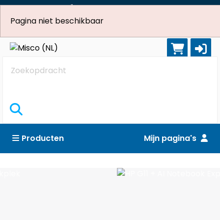
088-6444100
sales@misco.nl
Pagina niet beschikbaar
English
Dutch
Zoekopdracht
Producten
Mijn pagina's