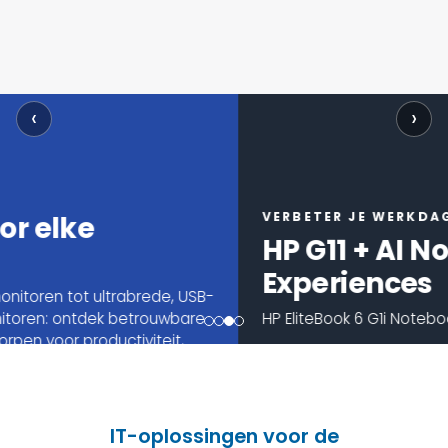
‹
›
VERBETER JE WERKDAG
HP G11 + AI Notebook
Experiences
HP EliteBook 6 G1i Notebook AI
BESTEL NU!
IT-oplossingen voor de