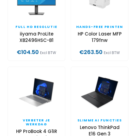
FULL HD RESOLUTIE
HANDS-FREE PRINTEN
iiyama ProLite
HP Color Laser MFP
XB2496HSC-B1
179fnw
€104.50
€263.50
Excl BTW
Excl BTW
VERBETER JE
SLIMME AI FUNCTIES
WERKDAG
Lenovo ThinkPad
HP ProBook 4 G1iR
E16 Gen 3