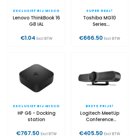
EXCLUSIEF BIJ MISCO
SUPER DEAL!
Lenovo ThinkBook 16
Toshiba MG10
G8 IAL
Series
MG10ACA20TE
€1.04
€666.50
Excl BTW
Excl BTW
EXCLUSIEF BIJ MISCO
BESTE PRIJS!
HP G6 - Docking
Logitech MeetUp
station
Conference
Camera
€767.50
€405.50
Excl BTW
Excl BTW