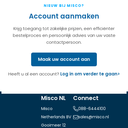
NIEUW BIJ MISCO?
Account aanmaken
Krijg toegang tot zakelijke prijzen, een efficiënter
bestelproces en persoonlijk advies van uw vaste
contactpersoon.
Maak uw account aan
Heeft u al een account?
Log in om verder te gaan>
Misco NL
Connect
Misco
088-6444100
Netherlands BV
sales@misco.nl
Gooimeer 12