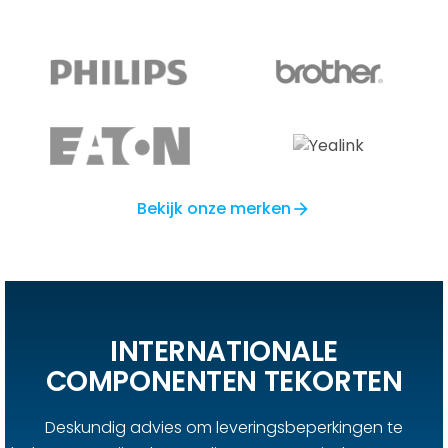
Bekijk onze merken
arrow_forward
INTERNATIONALE
COMPONENTEN TEKORTEN
Deskundig advies om leveringsbeperkingen te