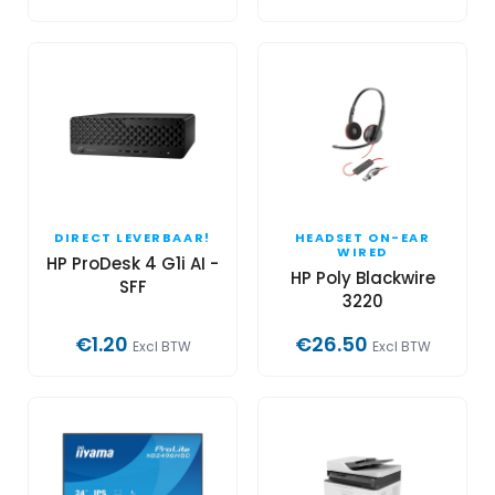
DIRECT LEVERBAAR!
HEADSET ON-EAR
WIRED
HP ProDesk 4 G1i AI -
HP Poly Blackwire
SFF
3220
€1.20
€26.50
Excl BTW
Excl BTW