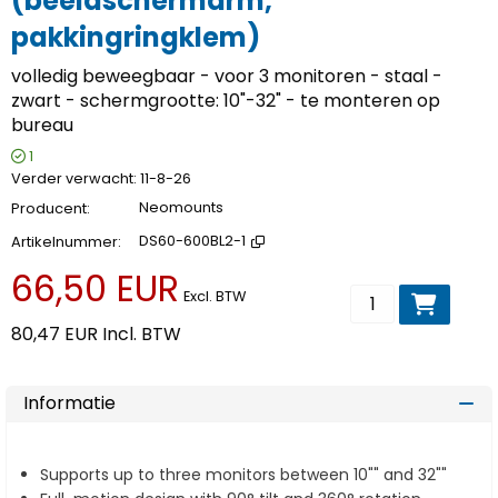
(beeldschermarm,
pakkingringklem)
volledig beweegbaar - voor 3 monitoren - staal -
zwart - schermgrootte: 10"-32" - te monteren op
bureau
1
Verder verwacht
11-8-26
Producent
Neomounts
Artikelnummer
DS60-600BL2-1
66,50 EUR
Voeg toe aan wi
Excl. BTW
80,47 EUR
Incl. BTW
Informatie
Supports up to three monitors between 10"" and 32""