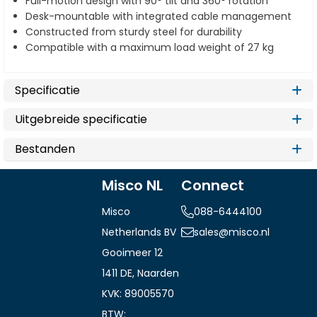
Full-motion design with 90° tilt and 360° rotation
Desk-mountable with integrated cable management
Constructed from sturdy steel for durability
Compatible with a maximum load weight of 27 kg
Specificatie
Uitgebreide specificatie
Bestanden
Misco NL
Connect
Misco
088-6444100
Netherlands BV
sales@misco.nl
Gooimeer 12
1411 DE, Naarden
KVK: 89005570
BTW: